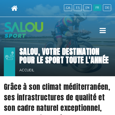
Aller
CA
ES
EN
FR
DE
au
contenu.
|
Menu
Aller
à
la
SALOU, VOTRE DESTINATION
navigation
POUR LE SPORT TOUTE L'ANNÉE
ACCUEIL
Grâce à son climat méditerranéen,
ses infrastructures de qualité et
son cadre naturel exceptionnel,