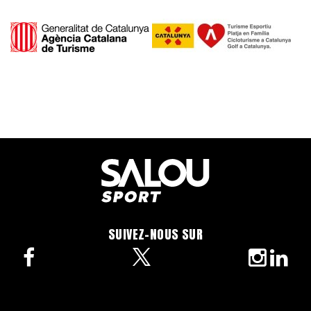
SUIVEZ-NOUS SUR
facebook
twitter
instagra
linke