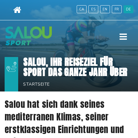
Direkt
CA
ES
EN
FR
DE
zum
Inhalt
|
Menü
Direkt
zur
Navigation
SALOU, IHR REISEZIEL FÜR
SPORT DAS GANZE JAHR ÜBER
STARTSEITE
Salou hat sich dank seines
mediterranen Klimas, seiner
erstklassigen Einrichtungen und