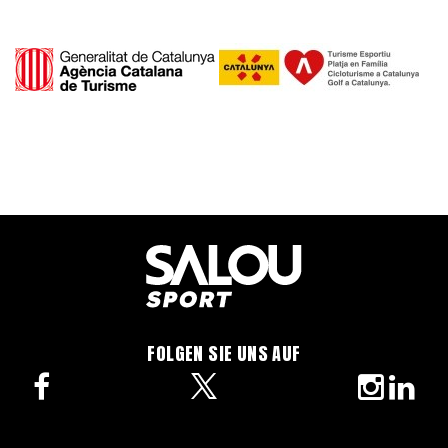
FOLGEN SIE UNS AUF
facebook
twitter
instagra
linke