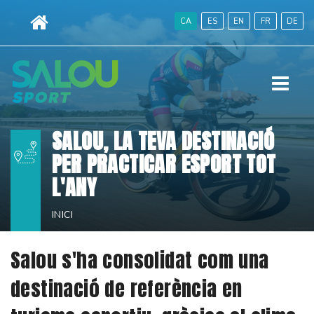
Ves
CA
ES
EN
FR
DE
al
contingut.
|
Menú
Salta
a
la
SALOU, LA TEVA DESTINACIÓ
navegació
PER PRACTICAR ESPORT TOT
L'ANY
INICI
Salou s'ha consolidat com una
destinació de referència en