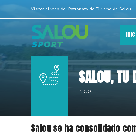
Cambiar
Visitar el web del Patronato de Turismo de Salou
a
contenido.
|
INIC
Saltar
a
navegación
SALOU, TU 
INICIO
Salou se ha consolidado com