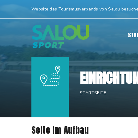
Direkt
Website des Tourismusverbands von Salou besuch
zum
Inhalt
|
STA
Direkt
zur
Navigation
EINRICHTU
STARTSEITE
Seite im Aufbau