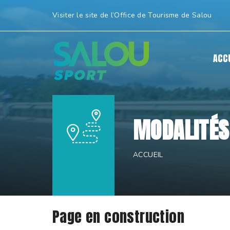
Aller
Visiter le site de l’Office de Tourisme de Salou
au
contenu.
|
ACC
Aller
à
la
navigation
MODALITÉS
ACCUEIL
Page en construction