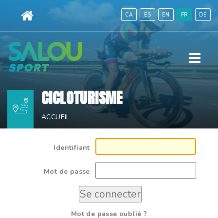
Aller
CA
ES
EN
FR
DE
au
contenu.
|
Menu
Aller
à
la
CICLOTURISME
navigation
ACCUEIL
Identifiant
Mot de passe
Mot de passe oublié ?