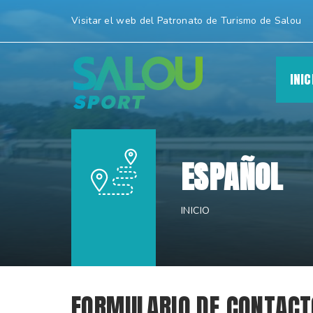
Cambiar
Visitar el web del Patronato de Turismo de Salou
a
contenido.
|
INIC
Saltar
a
navegación
ESPAÑOL
INICIO
FORMULARIO DE CONTACT