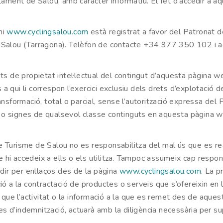
ment de Salou, amb caràcter informatiu. El fet d’accedir a aq
ni
www.cyclingsalou.com
està registrat a favor del Patronat
 – Salou (Tarragona). Telèfon de contacte +34 977 350 102 i a
ets de propietat intel·lectual del contingut d’aquesta pàgina we
 a qui li correspon l’exercici exclusiu dels drets d’explotació
ransformació, total o parcial, sense l’autorització expressa de
 o signes de qualsevol classe continguts en aquesta pàgina we
de Turisme de Salou no es responsabilitza del mal ús que es re
 hi accedeix a ells o els utilitza. Tampoc assumeix cap respon
dir per enllaços des de la pàgina
www.cyclingsalou.com
. La p
ació a la contractació de productes o serveis que s’ofereixin e
e l’activitat o la informació a la que es remet des de aquests e
 d’indemnització, actuarà amb la diligència necessària per supr