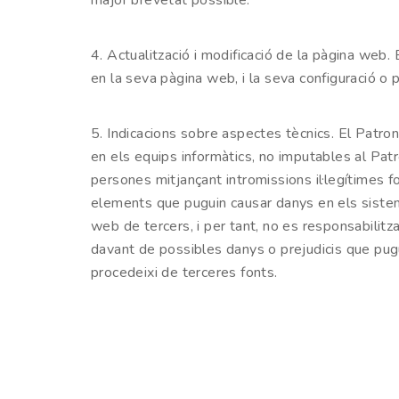
major brevetat possible.
4. Actualització i modificació de la pàgina web.
en la seva pàgina web, i la seva configuració o
5. Indicacions sobre aspectes tècnics. El Patr
en els equips informàtics, no imputables al Patr
persones mitjançant intromissions il·legítimes f
elements que puguin causar danys en els sistem
web de tercers, i per tant, no es responsabilit
davant de possibles danys o prejudicis que pugui
procedeixi de terceres fonts.