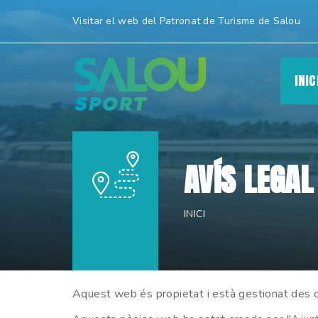
Ves
Visitar el web del Patronat de Turisme de Salou
al
contingut.
|
INIC
Salta
a
la
navegació
AVÍS LEGAL
INICI
Aquest web és propietat i està gestionat des d