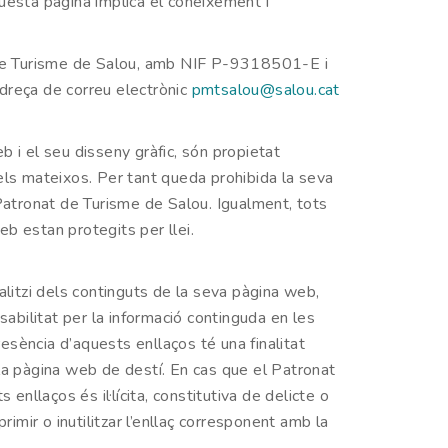
uesta pàgina implica el coneixement i
 de Turisme de Salou, amb NIF P-9318501-E i
dreça de correu electrònic
pmtsalou@salou.cat
b i el seu disseny gràfic, són propietat
 dels mateixos. Per tant queda prohibida la seva
l Patronat de Turisme de Salou. Igualment, tots
b estan protegits per llei.
alitzi dels continguts de la seva pàgina web,
sabilitat per la informació continguda en les
resència d’aquests enllaços té una finalitat
n la pàgina web de destí. En cas que el Patronat
nllaços és il·lícita, constitutiva de delicte o
imir o inutilitzar l’enllaç corresponent amb la