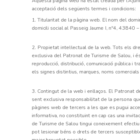
Aquesta pàgina web ha estat creada per l'Ajunta
acceptació dels següents termes i condicions:
1. Titularitat de la pàgina web. El nom del domi
domicili social al Passeig Jaume I, nº4, 43840
2. Propietat intel·lectual de la web. Tots els dr
exclusiva del Patronat de Turisme de Salou, i és
reproducció, distribució, comunicació pública i t
els signes distintius, marques, noms comercials
3. Contingut de la web i enllaços. El Patronat 
sent exclusiva responsabilitat de la persona que
pàgines web de tercers a les que es pugui acce
informativa, no constituint en cap cas una invit
de Turisme de Salou tingui coneixement efectiu qu
pot lesionar béns o drets de tercers susceptibles