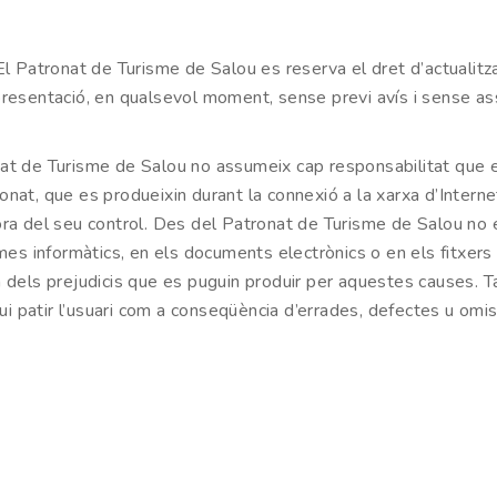
 El Patronat de Turisme de Salou es reserva el dret d’actualitza
 presentació, en qualsevol moment, sense previ avís i sense as
onat de Turisme de Salou no assumeix cap responsabilitat que 
onat, que es produeixin durant la connexió a la xarxa d’Intern
ora del seu control. Des del Patronat de Turisme de Salou no es
es informàtics, en els documents electrònics o en els fitxers
za dels prejudicis que es puguin produir per aquestes causes.
 patir l’usuari com a conseqüència d’errades, defectes u omiss